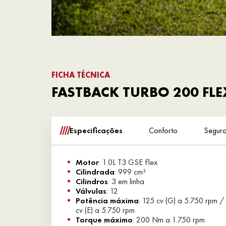
FICHA TÉCNICA
FASTBACK TURBO 200 FLE
Especificações
Conforto
Segur
Motor
: 1.0L T3 GSE Flex
Cilindrada
: 999 cm³
Cilindros
: 3 em linha
Válvulas
: 12
Potência máxima
: 125 cv (G) a 5.750 rpm / 130
cv (E) a 5.750 rpm
Torque máximo
: 200 Nm a 1.750 rpm