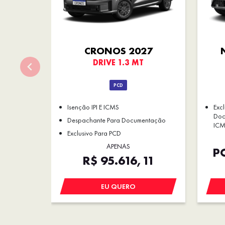
CRONOS 2027
DRIVE 1.3 MT
PCD
Isenção IPI E ICMS
Exc
Doc
Despachante Para Documentação
ICM
Exclusivo Para PCD
APENAS
PO
R$ 95.616,11
EU QUERO