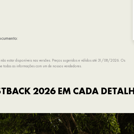
documento:
 não estar disponíveis nas versões. Preços sugeridos e válidos até 31/08/2026. Os
rme todas as informações com um de nossos vendedores.
TBACK 2026 EM CADA DETAL