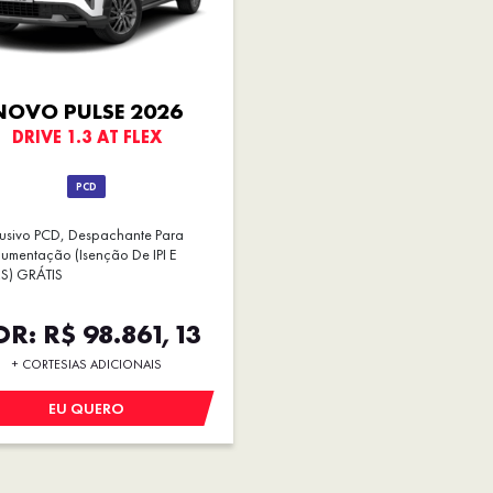
NOVO PULSE 2026
DRIVE 1.3 AT FLEX
PCD
lusivo PCD, Despachante Para
umentação (isenção De IPI E
S) GRÁTIS
R: R$ 98.861,13
+ CORTESIAS ADICIONAIS
EU QUERO