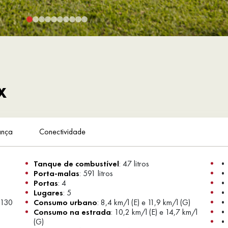
X
ança
Conectividade
Tanque de combustível
: 47 litros
• 
Porta-malas
: 591 litros
• 
Portas
: 4
• 
Lugares
: 5
• 
Consumo urbano
: 8,4 km/l (E) e 11,9 km/l (G)
• 
Consumo na estrada
: 10,2 km/l (E) e 14,7 km/l
• 
(G)
• 