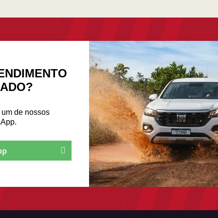
ENDIMENTO
ZADO?
m um de nossos
sApp.
pp