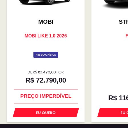
MOBI
ST
MOBI LIKE 1.0 2026
F
PESSOA FÍSICA
DE R$ 85.490,00 POR
R$ 72.790,00
SUPER DESCONTO
R$ 11
PREÇO IMPERDÍVEL
EU QUERO
EU 